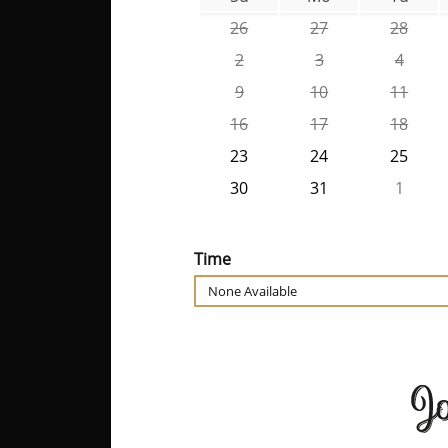
26
27
28
2
3
4
9
10
11
16
17
18
23
24
25
30
31
1
Time
None Available