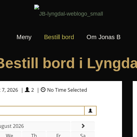
Meny
Bestill bord
Om Jonas B
Bestill bord i Lyngda
 7, 2026
|
2
|
No Time Selected
ugust 2026
We
Th
Fr
Sa