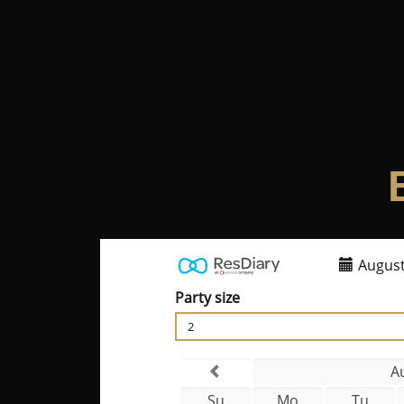
August
Party size
2
A
Su
Mo
Tu