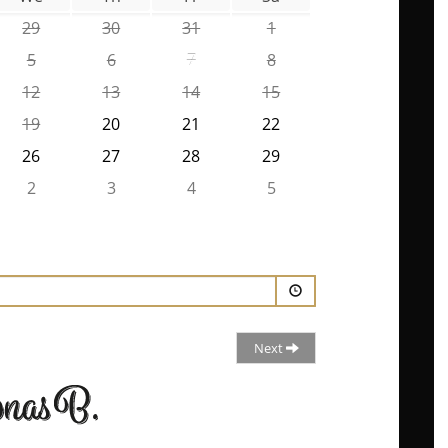
29
30
31
1
5
6
7
8
12
13
14
15
19
20
21
22
26
27
28
29
2
3
4
5
Next