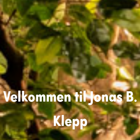
Velkommen til
Jonas B.
Klepp