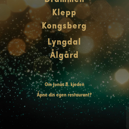
Klepp
Kongsberg
Lyngdal
Ålgård
Om Jonas B. kjeden
Åpne din egen restaurant?