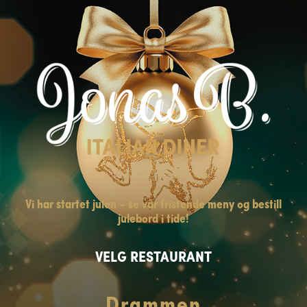
Vi har startet julen – se vår fristende meny og bestill
julebord i tide!
VELG RESTAURANT
Drammen