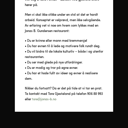
hører på.
Men vi skal ikke stikke under en stol at det er hardt
arbeid. Konseptet er velprøvd, men ikke selvgående.
Av erfaring vet vi noe om hvem som lykkes med en
Jonas B. Gundersen restaurant:
• Du er kvinne eller mann med kremmersjel
• Du har evnen til å lede og motivere folk rundt deg.
• Du vil bidra til de lokale kulturliv – både i og utenfor
restauranten.
• Du ser med glede på nye utfordringer.
• Du er modig og tror på egne evner.
• Du har et hode fullt av ideer og evner å realisere
dem.
Nikker du fortsatt? Da er det på tide at vi tar en prat.
Ta kontakt med Tore Gjesteland på telefon
906 88 993
eller
tore@jonas-b.no