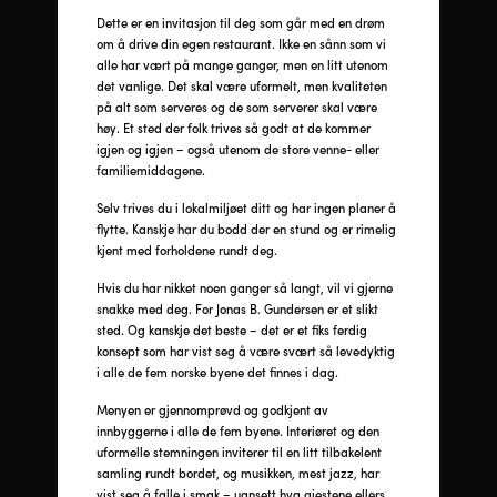
Dette er en invitasjon til deg som går med en drøm
om å drive din egen restaurant. Ikke en sånn som vi
alle har vært på mange ganger, men en litt utenom
det vanlige. Det skal være uformelt, men kvaliteten
på alt som serveres og de som serverer skal være
høy. Et sted der folk trives så godt at de kommer
igjen og igjen – også utenom de store venne- eller
familiemiddagene.
Selv trives du i lokalmiljøet ditt og har ingen planer å
flytte. Kanskje har du bodd der en stund og er rimelig
kjent med forholdene rundt deg.
Hvis du har nikket noen ganger så langt, vil vi gjerne
snakke med deg. For Jonas B. Gundersen er et slikt
sted. Og kanskje det beste – det er et fiks ferdig
konsept som har vist seg å være svært så levedyktig
i alle de fem norske byene det finnes i dag.
Menyen er gjennomprøvd og godkjent av
innbyggerne i alle de fem byene. Interiøret og den
uformelle stemningen inviterer til en litt tilbakelent
samling rundt bordet, og musikken, mest jazz, har
vist seg å falle i smak – uansett hva gjestene ellers