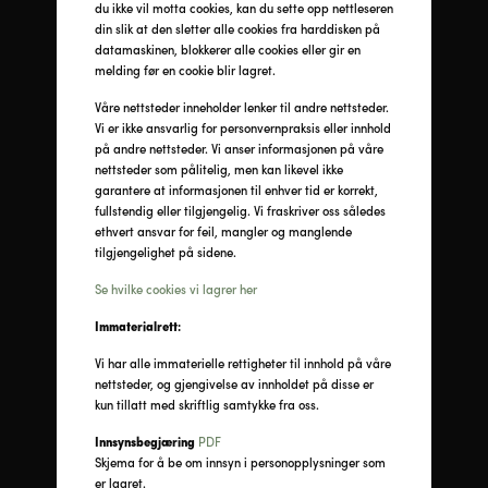
du ikke vil motta cookies, kan du sette opp nettleseren
din slik at den sletter alle cookies fra harddisken på
datamaskinen, blokkerer alle cookies eller gir en
melding før en cookie blir lagret.
Våre nettsteder inneholder lenker til andre nettsteder.
Vi er ikke ansvarlig for personvernpraksis eller innhold
på andre nettsteder. Vi anser informasjonen på våre
nettsteder som pålitelig, men kan likevel ikke
garantere at informasjonen til enhver tid er korrekt,
fullstendig eller tilgjengelig. Vi fraskriver oss således
ethvert ansvar for feil, mangler og manglende
tilgjengelighet på sidene.
Se hvilke cookies vi lagrer her
Immaterialrett:
Vi har alle immaterielle rettigheter til innhold på våre
nettsteder, og gjengivelse av innholdet på disse er
kun tillatt med skriftlig samtykke fra oss.
Innsynsbegjæring
PDF
Skjema for å be om innsyn i personopplysninger som
er lagret.