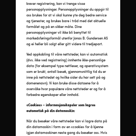
krever registrering, kan vi trenge visse
personopplysninger. Personopplysninger du oppgir til
oss brukes for at vi skal kunne yte deg bedre service
og tjenester, og brukes bare i tråd med det aktuelle
formålet og på en sikker måte. Dine
personopplysninger vil ikke bli benyttet til
markedsføringsformål utenfor Jonas B. Gundersen AS
og ei heller bli solgt eller gitt videre til tredjepart.
Ved oppkobling til våre nettsteder, kan vi automatisk
(dvs. ikke ved registrering) innhente ikke-personlige
data (for eksempel type nettleser, og operativsystem
som er brukt, antall besøk, gjennomsnittlig tid du er
inne på nettstedet og hvilke sider du har sett på og
domenenavn). Vi kan bruke disse dataene for å
overvåke hvor populære våre nettsteder er og for å
forbedre egenskaper eller innhold.
«Cookies» – informasjonskapsler som lagres
automatisk på din datamaskin:
Når du besøker våre nettsteder kan vi lagre data på
din datamaskin i form av en «cookie» for å kjenne
igjen datamaskinen neste gang du besøker oss. Hvis