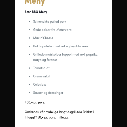
Meny
Stor BBQ Meny
Svinenakke pulled pork
Gode pølser fra Metervare
Mac n’Cheese
Bakte poteter med ost og kryddersmør
Grillede maiskolber toppet med røkt paprika,
mayo og fetaost
Tomatsalat
Grønn salat
Coleslaw
Sauser og dressinger
450,- pr. pers.
Ønsker du vår nydelige langtidsgrillede Brisket i
tillegg? 150,- pr. pers. i tillegg.