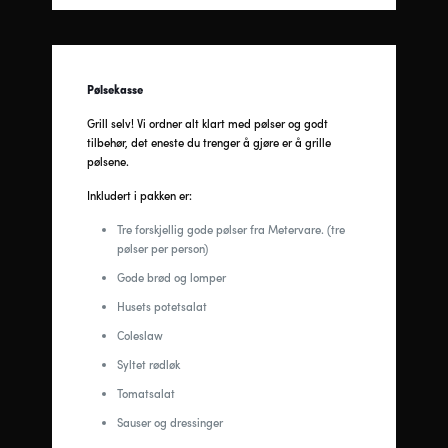
Pølsekasse
Grill selv! Vi ordner alt klart med pølser og godt
tilbehør, det eneste du trenger å gjøre er å grille
pølsene.
Inkludert i pakken er:
Tre forskjellig gode pølser fra Metervare. (tre
pølser per person)
Gode brød og lomper
Husets potetsalat
Coleslaw
Syltet rødløk
Tomatsalat
Sauser og dressinger