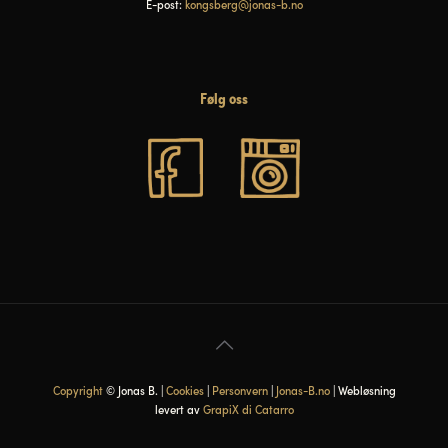
E-post:
kongsberg@jonas-b.no
Følg oss
Copyright
© Jonas B. |
Cookies
|
Personvern
|
Jonas-B.no
| Webløsning
levert av
GrapiX di Catarro